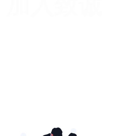
加入致诚
致诚公益自1999年成立全国第一家未成年人专门保护机构
以来，经过20年的发展，已扩展到为未成年人、农民工依
法维权，关注农村留守儿童、刑事法律援助、社会组织发展
等领域，已成为国内综合性公益法律服务机构。实习生可根
据自身专业及兴趣申请以下对应的实习部门，致诚公益将在
尽量尊重实习生意愿，并结合单位工作需求的情况下确定相
应的实习部门及工作岗位。