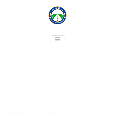
切
换
导
航