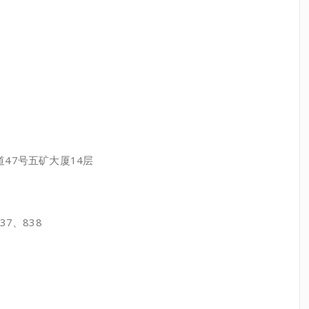
7号五矿大厦14层
37、838