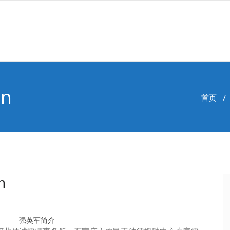
un
首页
/
n
强英军简介