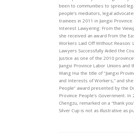
been to communities to spread lega
people’s mediators, legal advocates
trainees in 2011 in Jiangxi Provinc
Interest Lawyering: From the Viewp
she received an award from the Ea
Workers Laid Off Without Reason: L
Lawyers Successfully Aided the C
Justice as one of the 2010 provinc
Jiangxi Province Labor Unions and 
Wang Hui the title of “Jiangxi Prov
and Interests of Workers,” and she 
People” award presented by the Di
Province People’s Government. In 2
Chengzu, remarked on a “thank you”
Silver Cup is not as illustrative as p