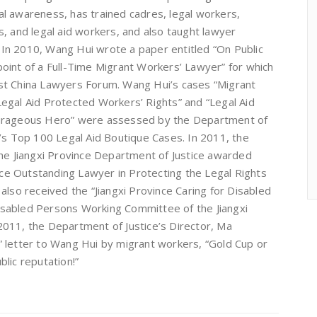
l awareness, has trained cadres, legal workers,
, and legal aid workers, and also taught lawyer
e. In 2010, Wang Hui wrote a paper entitled “On Public
oint of a Full-Time Migrant Workers’ Lawyer” for which
st China Lawyers Forum. Wang Hui’s cases “Migrant
egal Aid Protected Workers’ Rights” and “Legal Aid
ourageous Hero” were assessed by the Department of
e’s Top 100 Legal Aid Boutique Cases. In 2011, the
the Jiangxi Province Department of Justice awarded
ince Outstanding Lawyer in Protecting the Legal Rights
also received the “Jiangxi Province Caring for Disabled
sabled Persons Working Committee of the Jiangxi
011, the Department of Justice’s Director, Ma
 letter to Wang Hui by migrant workers, “Gold Cup or
ublic reputation!”