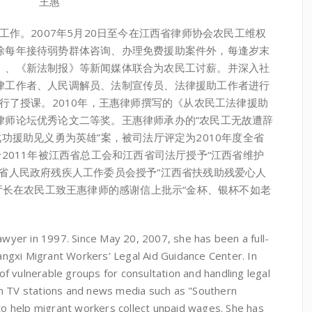
王惠
作。2007年5月20日至今在江西省律师协会农民工维权
除每年接待弱势群体咨询、办理免费援助案件外，每逢岁末
》、《新法制报》等新闻媒体联合为农民工讨薪。并深入社
律工作者、人民调解员、法制宣传员、法律援助工作者进行
进行了授课。2010年，王惠律师撰写的《从农民工法律援助
律师论坛优秀论文二等奖。王惠律师承办的“农民工无故遭辞
成功援助见义勇为英雄”案，被司法厅评定为2010年度全省
于2011年被江西省总工会和江西省司法厅授予“江西省维护
省人民政府残疾人工作委员会授予“江西省扶残助残爱心人
祖厅长在农民工致王惠律师的感谢信上批示“金杯、银杯不如老
r in 1997. Since May 20, 2007, she has been a full-
iangxi Migrant Workers’ Legal Aid Guidance Center. In
f vulnerable groups for consultation and handling legal
th TV stations and news media such as "Southern
 to help migrant workers collect unpaid wages. She has