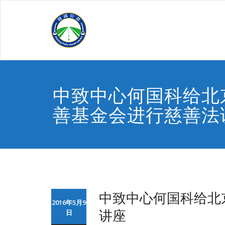
Skip
to
content
中致中心何国科给北
善基金会进行慈善法
中致中心何国科给北
2016年5月9
讲座
日