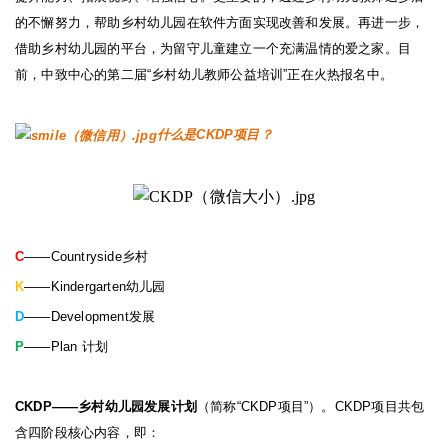
的不懈努力，帮助乡村幼儿园在软件方面实现改善和发展。再进一步，
借助乡村幼儿园的平台，为留守儿童建立一个充满温情的爱之家。目
前，中致中心的第二届
“
乡村幼儿教师公益培训
”
正在火热报名中。
什么是CKDP项目？
C
——Countryside
乡村
K
——Kindergarten
幼儿园
D
——Development
发展
P
——Plan
计划
CKDP——
乡村幼儿园发展计划
（简称
“CKDP
项目
”
）。
CKDP
项目共包
含四阶段核心内容，即：