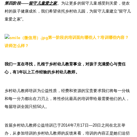
第四阶段
——
留守儿童爱之家
。为让更多的留守儿童感受到关爱，使农
村的孩子健康成长，我们希望依托乡村幼儿园，为留守儿童建立
“
留守儿
童爱之家
”
。
第一阶段的培训面向哪些人？培训哪些内容？
讲师怎么样？
我们一直在寻找，扎根于乡村幼儿教育事业，对孩子充满爱心与责任
心，有
1
年以上工作经验的乡村幼儿教师。
乡村幼儿教师培训为公益性质，经费和资源的宝贵要求我们将每一分钱
和每一分力都出在刀刃上，将性价比最高的培训带给最需要他们的人，
每届培训全国只招
50
人。
首届乡村幼儿教师公益培训已于
2014
年
7
月
17
日
—20
日之间在北京举
办，从参加培训的乡村幼儿教师的反馈来看，培训的内容正是她们迫切