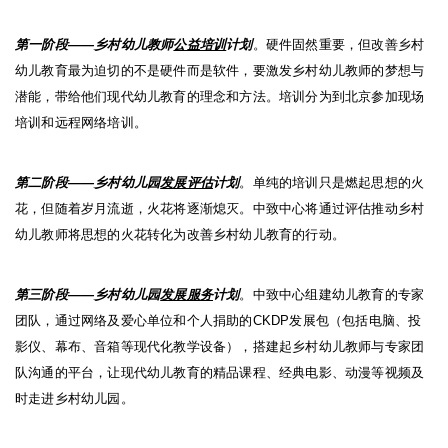
第一阶段
——
乡村幼儿教师
公益培训
计划
。硬件固然重要，但改善乡村
幼儿教育最为迫切的不是硬件而是软件，要激发乡村幼儿教师的梦想与
潜能，带给他们现代幼儿教育的理念和方法。培训分为到北京参加现场
培训和远程网络培训。
第二阶段
——
乡村幼儿园
发展评估
计划
。单纯的培训只是燃起思想的火
花，但随着岁月流逝，火花将逐渐熄灭。中致中心将通过评估推动乡村
幼儿教师将思想的火花转化为改善乡村幼儿教育的行动。
第三阶段
——
乡村幼儿园
发展服务
计划
。中致中心组建幼儿教育的专家
团队，通过网络及爱心单位和个人捐助的
CKDP
发展包（包括电脑、投
影仪、幕布、音箱等现代化教学设备），搭建起乡村幼儿教师与专家团
队沟通的平台，让现代幼儿教育的精品课程、经典电影、动漫等视频及
时走进乡村幼儿园。