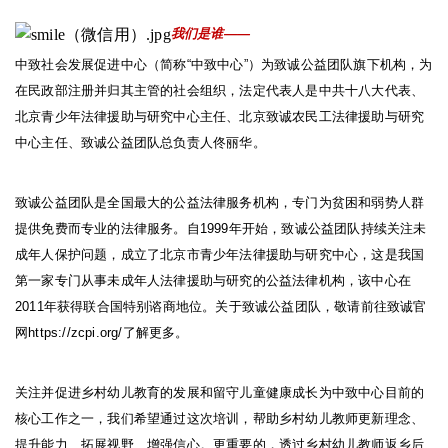
我们是谁——
中致社会发展促进中心（简称
“
中致中心
”
）为致诚公益团队旗下机构，为
在民政部注册并归其主管的社会组织，法定代表人是中共十八大代表、
北京青少年法律援助与研究中心主任、北京致诚农民工法律援助与研究
中心主任、致诚公益团队总负责人佟丽华。
致诚公益团队是全国最大的公益法律服务机构，专门为贫困和弱势人群
提供免费而专业的法律服务。自
1999
年开始，致诚公益团队持续关注未
成年人保护问题，成立了北京市青少年法律援助与研究中心，这是我国
第一家专门从事未成年人法律援助与研究的公益法律机构，该中心在
2011
年获得联合国特别谘商地位。关于致诚公益团队，敬请前往致诚官
网
https://zcpi.org/
了解更多。
关注并促进乡村幼儿教育的发展和留守儿童健康成长为中致中心目前的
核心工作之一，我们希望通过这次培训，帮助乡村幼儿教师更新理念、
提升能力、拓展视野、增强信心。更重要的，透过乡村幼儿教师返乡后