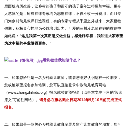
后面貌有所改善，让乡村的孩子和留守的孩子童年过得更加幸福。
更令
人感佩的是，所有授课专家均为志愿授课，不仅不收一分费用，而且专
门为乡村幼儿教师打造课程，有的专家专程从千里之外赶来，大家牺牲
假期，积极又心甘地为公益培训出力。可爱的三川玲老师在她的微信中
如此说：
“
这是我第一次真正意义做公益，感觉好幸福，我知道大家希望
为这幸福的事业做得更多。
”
看到微信
我能做什么？
一、如果您恰巧是一名乡村幼儿教师，或者您刚好认识这样一位朋友，
您或她希望报名参加培训，您可以直接登录中致幼儿教育网站
（
www.zhongzhikids.org
）报名或替她预报名（点击本文左下角的
“
阅读
原文
”
可前往网站）。
请务必在报名截止日期
2014
年
9
月
10
日前完成正式
报名。
二、如果您是一位关心乡村幼儿教育发展及留守儿童教育的朋友，您可