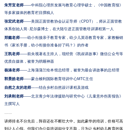
朱芳宜老师
——
中科院心理所发展与教育心理学硕士，《中国教育报》
等多家媒体的教育栏目撰稿人
张宏武老师
——
美国正面管教协会认证导师（
CPDT
），师从正面管教
体系创始人简
۰
尼尔森博士，在大陆引进正面管教培训课程第一人
郑懿老师
——
幼小衔接亲子教育专家，幼少儿英语教育专家，家教畅销
书《家长手册，幼小衔接你准备好了吗？》的作者
王凯老师
——
前央视著名主持人，现经营《凯叔讲故事》微信公众号等
优质自媒体，被誉为哄睡神器
杨涤老师
——
上海蒲蒲兰绘本馆总经理，被誉为最会讲故事的总经理
郭景皓老师
——
蒙台梭利国际教育培训中心
MTC
主任
自然之友的老师
——
结合乡村自然设计课程及游戏
刘承刚老师
——
北京青少年法律援助与研究中心《儿童意外伤害报告》
主撰写人
……
讲师排名不分先后，阵容还在不断壮大中。如此豪华的培训，价格可高
到让人心惊。但我们办公益培训却分文不取，只为让乡村幼儿教育的落