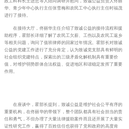
政工科科长王进忠等人陪同调研并慰问，致诚公益负责人佟丽
华、青少年中心执行主任张雪梅和农民工中心执行主任时福茂
进行了接待。
在接待大厅，佟丽华主任介绍了致诚公益的接待流程和援
助程序，霍部长详细了解了农民工欠薪、工伤以及农民工返乡
等相关问题，询问了值班律师的回家过年情况。霍部长对致诚
公益的党建工作进行了充分肯定，认为致诚党支部具有鲜明的
社会组织党建特点，探索出的三级矛盾化解机制具有重要价
值，对维护弱势群体合法权益、促进地区和谐稳定发挥了重要
作用。
在座谈中，霍部长提到，致诚公益是维护社会公平有序的
重要机构，在佟丽华的带领下，整个团队都具有社会担当的责
任和勇气，不但办理了大量法律援助案件而且还开展了大量实
证性研究工作，赢得了百姓信任也获得了党和政府的高度肯