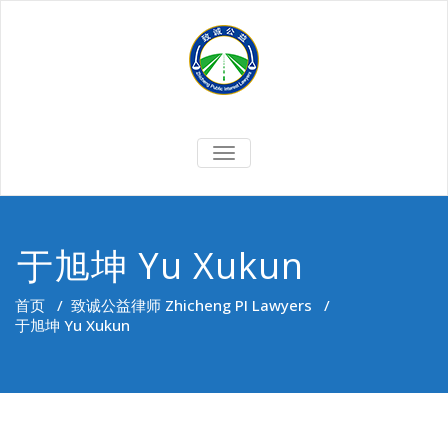
Skip
to
content
切
换
导
航
于旭坤 Yu Xukun
首页
/
致诚公益律师 Zhicheng PI Lawyers
/
于旭坤 Yu Xukun