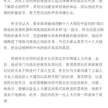
年人、农民工等弱势群体提供公益法律服务的基层党代表，他
了解群众的呼声，并对法治建设有切身的体会，所以他在开会
期间积极发言，努力把法治的声音传播出去。
佟主任认为，要全面准确地理解十八大报告中提到的“我们
面临的发展机遇和风险挑战前所未有”这一提法，而法治是治国
理政的基本方式，也是破解当前各种难题的最佳路径。他还详
细阐述了维权与维稳之间的关系，号召大家认真学习十八大报
告，把会议精神和中央的指示落实到基层。
佟丽华主任同时还是丰台区和北京市两级人大代表，会
后，他还专门与选区的青塔东里社区、青塔西里社区和蒋家坟
社区的五名干部进行了深入交流。佟主任与大家沟通了上届人
大会上提起的人大建议以及相关部门的反馈、落实情况，以及
选民比较关注、迫切需要解决的与群众生活息息相关、问题，
他表示，能够以提起人大建议的形式反映选民需求的，他将不
遗余力地推动。此外，选区内的另一位人大代表一同参加了座
谈。