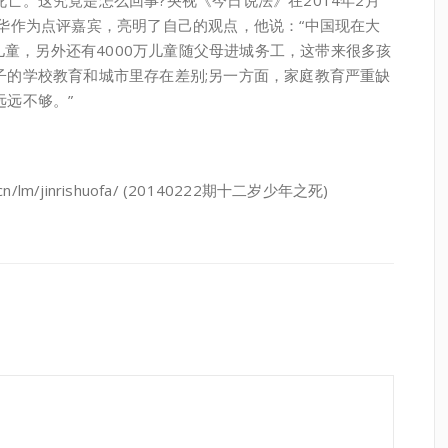
。这究竟是怎么回事?央视《今日说法》在2014年2月
华作为点评嘉宾，亮明了自己的观点，他说：“中国现在大
守儿童，另外还有4000万儿童随父母进城务工，这带来很多孩
子的学校教育和城市里存在差别;另一方面，家庭教育严重缺
远不够。”
/lm/jinrishuofa/ (20140222期十二岁少年之死)