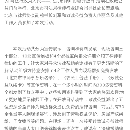
的“司法行政为人民——北京市律师协会开放日”活动在致诚公
益门前举行。北京市司法局律师行业综合指导处处长栾淼淼、
北京市律师协会副秘书长刘军和致诚公益负责人佟丽华及其他
工作人员参加了本次活动。
本次活动共分为宣传展示、咨询和资料发放、现场咨询三
个部分。10块宣传展板和4个易拉宝向群众详细介绍了律师和
律协的工作，让大家对寻求法律帮助的途径有了更为清晰的了
解;活动组织方特意安排了4名工作人员向现场群众免费发放
《北京市律师事务所名录》、《农民工普法手册》、《致诚公
益联络卡》等宣传资料，在一个多小时的时间内300多套资料
全都发到了群众手中，这些实用资料受到了大家的热烈欢迎;为
了更好地展示律师工作，在开放日活动中，致诚公益派出了五
位资深公益律师为周边群众提供免费的法律咨询，前后共有30
余名当事人到现场咨询，涉及到了劳动权益保护、房屋产权纠
纷、子女赡养等问题。在现场，还有一名接受过致诚公益律师
援助的当事人专门送来锦旗来表达谢意，他说有了法律援助律