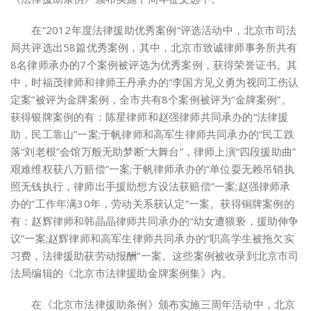
在“2012年度法律援助优秀案例”评选活动中，北京市司法
局共评选出58篇优秀案例，其中，北京市致诚律师事务所共有
8名律师承办的7个案例被评选为优秀案例，获得荣誉证书。其
中，时福茂律师和律师王丹承办的“李国方见义勇为视同工伤认
定案”被评为金牌案例，全市共有8个案例被评为“金牌案例”。
获得银牌案例的有：陈星律师和赵强律师共同承办的“法律援
助，民工靠山”一案;于帆律师和高军生律师共同承办的“民工跌
落“刘老根”会馆万般无助梦断“大舞台”，律师上演“四段援助曲”
艰难维权获八万赔偿”一案;于帆律师承办的“单位耍无赖吊销执
照无钱执行，律师出手援助想方设法获赔偿”一案;赵强律师承
办的“工作年满30年，劳动关系获认定”一案。获得铜牌案例的
有：赵辉律师和韩晶晶律师共同承办的“幼女遭猥亵，援助伸争
议”一案;赵辉律师和高军生律师共同承办的“职高学生被拖欠实
习费，法律援助获劳动报酬”一案。这些案例被收录到北京市司
法局编辑的《北京市法律援助金牌案例集》内。
在《北京市法律援助条例》颁布实施三周年活动中，北京