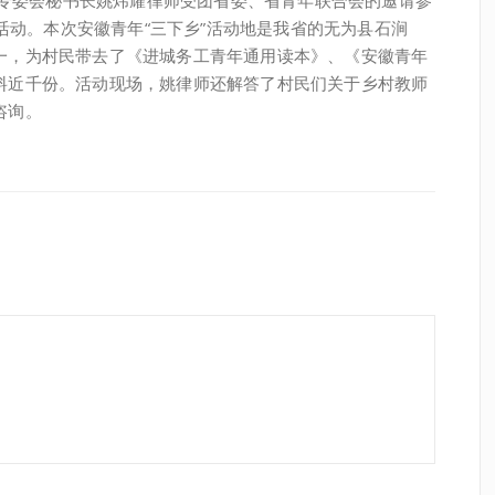
保专委会秘书长姚炜耀律师受团省委、省青年联合会的邀请参
行活动。本次安徽青年“三下乡”活动地是我省的无为县石涧
一，为村民带去了《进城务工青年通用读本》、《安徽青年
料近千份。活动现场，姚律师还解答了村民们关于乡村教师
咨询。