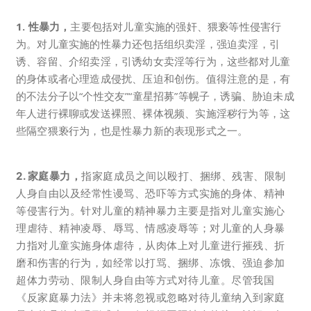
1. 性暴力，
主要包括对儿童实施的强奸、猥亵等性侵害行
为。对儿童实施的性暴力还包括组织卖淫，强迫卖淫，引
诱、容留、介绍卖淫，引诱幼女卖淫等行为，这些都对儿童
的身体或者心理造成侵扰、压迫和创伤。值得注意的是，有
的不法分子以“个性交友”“童星招募”等幌子，诱骗、胁迫未成
年人进行裸聊或发送裸照、裸体视频、实施淫秽行为等，这
些隔空猥亵行为，也是性暴力新的表现形式之一。
2. 家庭暴力，
指家庭成员之间以殴打、捆绑、残害、限制
人身自由以及经常性谩骂、恐吓等方式实施的身体、精神
等侵害行为。针对儿童的精神暴力主要是指对儿童实施心
理虐待、精神凌辱、辱骂、情感凌辱等；对儿童的人身暴
力指对儿童实施身体虐待，从肉体上对儿童进行摧残、折
磨和伤害的行为，如经常以打骂、捆绑、冻饿、强迫参加
超体力劳动、限制人身自由等方式对待儿童。尽管我国
《反家庭暴力法》并未将忽视或忽略对待儿童纳入到家庭