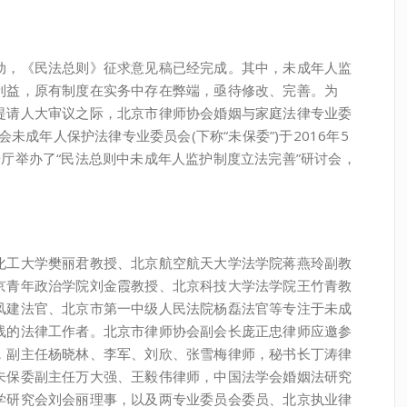
，《民法总则》征求意见稿已经完成。其中，未成年人监
利益，原有制度在实务中存在弊端，亟待修改、完善。为
提请人大审议之际，北京市律师协会婚姻与家庭法律专业委
会未成年人保护法律专业委员会(下称“未保委”)于2016年5
厅举办了“民法总则中未成年人监护制度立法完善”研讨会，
工大学樊丽君教授、北京航空航天大学法学院蒋燕玲副教
京青年政治学院刘金霞教授、北京科技大学法学院王竹青教
凤建法官、北京市第一中级人民法院杨磊法官等专注于未成
线的法律工作者。北京市律师协会副会长庞正忠律师应邀参
，副主任杨晓林、李军、刘欣、张雪梅律师，秘书长丁涛律
未保委副主任万大强、王毅伟律师，中国法学会婚姻法研究
学研究会刘会丽理事，以及两专业委员会委员、北京执业律