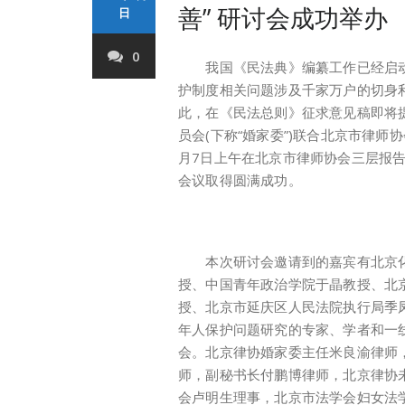
善” 研讨会成功举办
日
0
我国《民法典》编纂工作已经启动
护制度相关问题涉及千家万户的切身
此，在《民法总则》征求意见稿即将
员会(下称“婚家委”)联合北京市律师协
月7日上午在北京市律师协会三层报告
会议取得圆满成功。
本次研讨会邀请到的嘉宾有北京化
授、中国青年政治学院于晶教授、北
授、北京市延庆区人民法院执行局季
年人保护问题研究的专家、学者和一
会。北京律协婚家委主任米良渝律师
师，副秘书长付鹏博律师，北京律协
会卢明生理事，北京市法学会妇女法