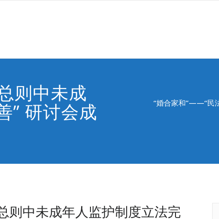
法总则中未成
“婚合家和”——“
” 研讨会成
法总则中未成年人监护制度立法完