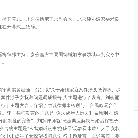
持开幕式。北京律协庞正忠副会长、北京律协婚家委米良
任在开幕式上致辞。
梅律师主持，参会嘉宾主要围绕婚姻家事领域审判实务中
讨。
审判实务经验，分别以“关于婚姻家庭案件涉及抚养权、探
庭案件涉子女抚养问题调研报告”为主题进行了发言。刘会丽
进行了主题发言，介绍了致诚律师事务所与丰台民政局合作
。李军律师发言的主题是“‘谈未成年人最大利益原则’在婚
分配制度的完善”。刘辉律师就“民法典应解决离婚后探视子
发言的主题是“从离婚诉讼中‘抢孩子’现象看未成年人子女权
诉讼中未成年子女探望权问题”进行主题发言。上述嘉宾主要