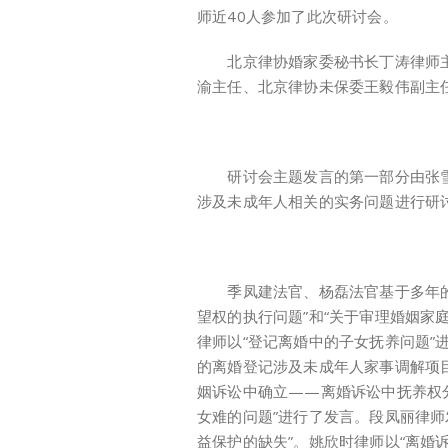
师近40人参加了此次研讨会。
北京律协婚家委秘书长丁涛律师主
渝主任、北京律协未保委王毅伟副主
研讨会主题发言的第一部分由张雪
涉及未成年人相关的实务问题进行研
季凤建法官、杨磊法官基于多年的
望权的执行问题”和“关于审理婚姻家
律师以“登记离婚中的子女抚养问题”
的离婚登记涉及未成年人家事调解项目
姻诉讼中确立——离婚诉讼中抚养权
女难的问题”进行了发言。段凤丽律师
益保护的缺失”。姚欣时律师以“离婚