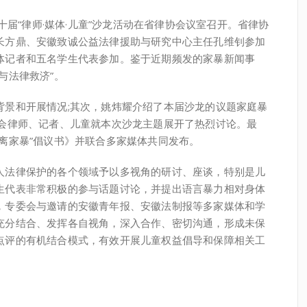
十届“律师·媒体·儿童”沙龙活动在省律协会议室召开。省律协
长方鼎、安徽致诚公益法律援助与研究中心主任孔维钊参加
体记者和五名学生代表参加。鉴于近期频发的家暴新闻事
与法律救济”。
和开展情况;其次，姚炜耀介绍了本届沙龙的议题家庭暴
参会律师、记者、儿童就本次沙龙主题展开了热烈讨论。最
离家暴”倡议书》并联合多家媒体共同发布。
法律保护的各个领域予以多视角的研讨、座谈，特别是儿
生代表非常积极的参与话题讨论，并提出语言暴力相对身体
，专委会与邀请的安徽青年报、安徽法制报等多家媒体和学
充分结合、发挥各自视角，深入合作、密切沟通，形成未保
点评的有机结合模式，有效开展儿童权益倡导和保障相关工