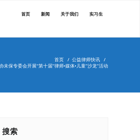
首页
新闻
关于我们
实习生
首页
/
公益律师快讯
/
协未保专委会开展“第十届“律师•媒体•儿童”沙龙”活动
搜索