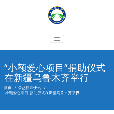
Skip
to
content
切
换
导
航
“小额爱心项目”捐助仪式
在新疆乌鲁木齐举行
首页
/
公益律师快讯
/
“小额爱心项目”捐助仪式在新疆乌鲁木齐举行