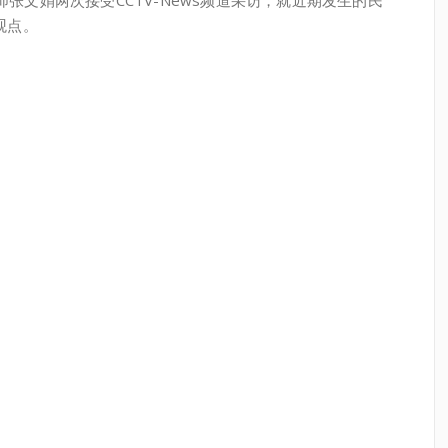
师张文娟两次接受CCTV-News频道采访，就近期发生的民
观点。