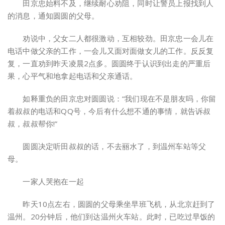
田京忠始料不及，继续耐心劝阻，同时让警员上报找到人
的消息，通知圆圆的父母。
劝说中，父女二人都很激动，互相较劲。田京忠一会儿在
电话中做父亲的工作，一会儿又面对面做女儿的工作。反反复
复，一直劝到昨天凌晨2点多。圆圆终于认识到出走的严重后
果，心平气和地拿起电话和父亲通话。
如释重负的田京忠对圆圆说：“我们现在不是朋友吗，你留
着叔叔的电话和QQ号，今后有什么想不通的事情，就告诉叔
叔，叔叔帮你!”
圆圆决定听田叔叔的话，不去丽水了，到温州车站等父
母。
一家人哭抱在一起
昨天10点左右，圆圆的父母乘坐早班飞机，从北京赶到了
温州。20分钟后，他们到达温州火车站。此时，已吃过早饭的