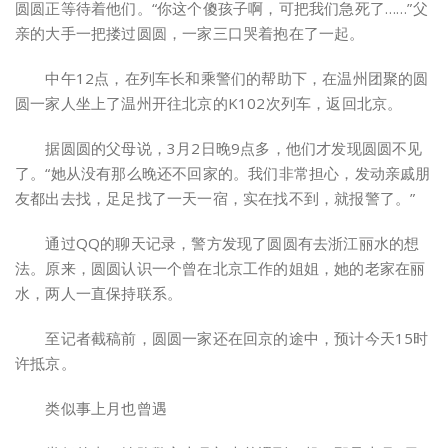
圆圆正等待着他们。“你这个傻孩子啊，可把我们急死了……”父
亲的大手一把搂过圆圆，一家三口哭着抱在了一起。
中午12点，在列车长和乘警们的帮助下，在温州团聚的圆
圆一家人坐上了温州开往北京的K102次列车，返回北京。
据圆圆的父母说，3月2日晚9点多，他们才发现圆圆不见
了。“她从没有那么晚还不回家的。我们非常担心，发动亲戚朋
友都出去找，足足找了一天一宿，实在找不到，就报警了。”
通过QQ的聊天记录，警方发现了圆圆有去浙江丽水的想
法。原来，圆圆认识一个曾在北京工作的姐姐，她的老家在丽
水，两人一直保持联系。
至记者截稿前，圆圆一家还在回京的途中，预计今天15时
许抵京。
类似事上月也曾遇