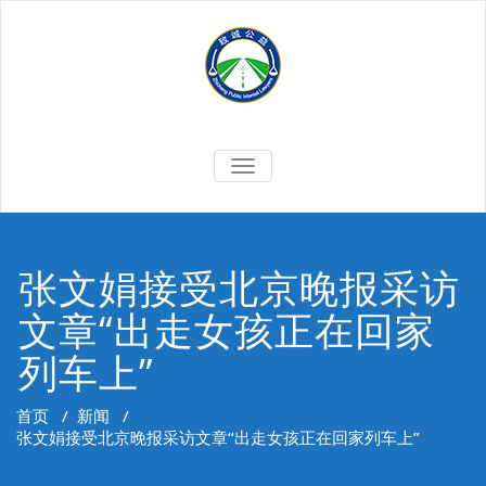
Skip
to
content
切
换
导
航
张文娟接受北京晚报采访
文章“出走女孩正在回家
列车上”
首页
/
新闻
/
张文娟接受北京晚报采访文章“出走女孩正在回家列车上”