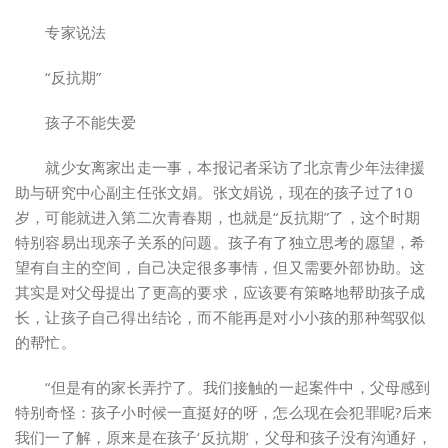
专家说法
“反抗期”
孩子不能失爱
就少女离家出走一事，本报记者采访了北京青少年法律援
助与研究中心副主任张文娟。张文娟说，现在的孩子过了10
岁，可能就进入第二次青春期，也就是“反抗期”了，这个时期
特别容易出现亲子关系的问题。孩子有了独立思考的愿望，希
望有自主的空间，自己决定很多事情，但又需要外部协助。这
其实是对父母提出了更高的要求，应该要有策略地帮助孩子成
长，让孩子自己得出结论，而不能再是对小小孩的那种驾驭似
的帮忙。
“但是有的家长弄拧了。我们接触的一起案件中，父母感到
特别奇怪：孩子小时候一直挺好的呀，怎么现在会犯罪呢?后来
我们一了解，原来是在孩子‘反抗期’，父母和孩子没有沟通好，