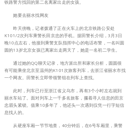
铁路警方找回的第二名离家出走的女孩。
她要去丽水找网友
昨天傍晚，记者拨通了正在火车上的北京铁路公安处
K101/2次列车乘警长田京忠的手机。据田警长介绍，3月3日
晚10点左右，他接到乘警支队指挥中心的电话布警，一名叫圆
圆的13岁北京女孩已离家出走两天了，她是一名初二学生。
通过她的QQ聊天记录，地方派出所和家长分析，圆圆很
有可能乘坐北京至温州的K101次旅客列车，去浙江省丽水市找
一个网友。田警长立即带领警组在列车上查找。
此时，列车已行至浙江省义乌市，再有3个小时左右就到
丽水车站了。面对列车上一千多名旅客，攥着寻人信息的田京
忠眉头紧锁。值乘10多年了，他还头一次遇到仅凭一行字短信
息找人的。
从硬座车厢一节节地查，40分钟后，在6号车厢里，乘警