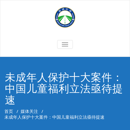
Skip
to
content
切
换
导
航
未成年人保护十大案件：
中国儿童福利立法亟待提
速
首页
/
媒体关注
/
未成年人保护十大案件：中国儿童福利立法亟待提速