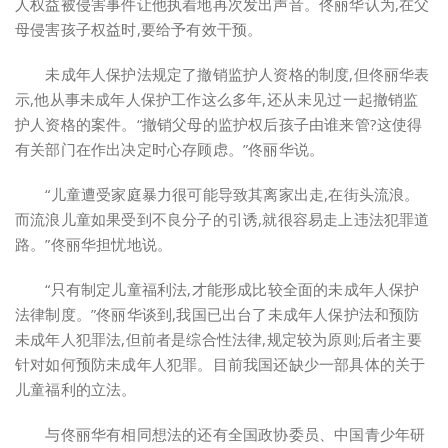
人权益被侵害事件让他执着地再次发出声音。佟丽华认为,在父
母侵害孩子权益时,要给予有效干预。
未成年人保护法规定了撤销监护人资格的制度,但佟丽华表
示,他从事未成年人保护工作这么多年,还从未见过一起撤销监
护人资格的案件。“撤销父母的监护权后孩子由谁来管?这使得
有关部门在作出决定时心存顾虑。”佟丽华说。
“儿童遭受家庭暴力很可能导致其离家出走,在街头流浪。
而流浪儿童如果受到不良分子的引诱,就很容易走上违法犯罪道
路。”佟丽华担忧地说。
“只有制定儿童福利法,才能形成比较全面的未成年人保护
法律制度。”佟丽华谈到,我国已出台了未成年人保护法和预防
未成年人犯罪法,但前者是综合性法律,规定较为原则;后者主要
针对如何预防未成年人犯罪。目前我国还缺少一部具体的关于
儿童福利的立法。
与佟丽华有相同想法的还有全国政协委员、中国青少年研