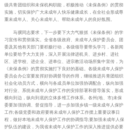
级共青团组织和未保机构职能，积极推动《未保条例》的贯彻
实施，切实保护广大未成年人快乐健康成长，在全社会形成尊
重未成年人、关心未成年人、帮助未成年人的良好氛围。
马骥同志要求，下一步要下大力气狠抓《未保条例》的学
习宣传和贯彻落实。全省各级政府、未成年人保护委员会、团
委及其他有关部门要积极行动，各级领导要带头学习，各新闻
单位要给予大力支持，深入开展法律进机关、进乡村、进社
区、进学校、进企业、进单位、进宗教活动场所集中宣传，为
《未保条例》的贯彻实施打下良好的基础。各级未成年人保护
委员会办公室要发挥好协调督导的作用，继续推进共青团组织
社会化动员方式，横向与各成员单位加强协调配合，纵向加强
对行业、系统未成年人保护工作的安排部署和督导落实，形成
横向到边，纵向到底的立体多维工作体系。各州(地、市)未保
委要加强协调、督促指导，进一步加强乡镇一级未成年人保护
工作;各级党委和政府要将未成年人保护工作摆上重要议事日
程，做好本地未成年人保护工作的协调指导;要加强未成年人保
护队伍的建设，为我省未成年人保护工作的深入推进提供必要