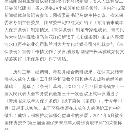
徐福顺因有重要会议委托副秘书长马骥参会，省人大法制委主
任委员张建国，省未保委24个成员单位相关领导、省内外12家
新闻媒体单位记者参加，团省委副书记马健主持会议。省未保
委常务副主任委员、团省委书记申红兴介绍了《青海省未成年
人保护条例》制定情况;《未保条例》制定专家组成员、青海民
族大学法学院教授马兰花详细解读了《未保条例》条文内容;黄
河水电再生铝业公司和兰州大方文化传媒公司分别就参与《未
保条例》宣传工作情况作了发言;省政府副秘书长马骥就如何贯
彻落实好《未保条例》作了讲话。
历时三年，经调研、考察并结合调研成果，在认真总结青
海省未成年人保护工作经验和吸收全国其他省市成熟的经验的
基础上，起草了《条例》草稿。2012年7月27日青海省第十一
届人民代表大会常务委员会第三十一次会议正式审议通过了
《青海省未成年人保护条例》(以下简称《条例》)，于今年11
月1日起正式实施。由于李强律师在未成年人的保护工作中的
做出了成绩，积极推动律师公益事业的发展，2011年6月被全
国律协授予“第三届全国保护未成年人特殊贡献律师”的荣誉称
号。