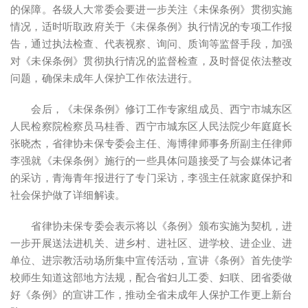
的保障。各级人大常委会要进一步关注《未保条例》贯彻实施
情况，适时听取政府关于《未保条例》执行情况的专项工作报
告，通过执法检查、代表视察、询问、质询等监督手段，加强
对《未保条例》贯彻执行情况的监督检查，及时督促依法整改
问题，确保未成年人保护工作依法进行。
会后，《未保条例》修订工作专家组成员、西宁市城东区
人民检察院检察员马桂香、西宁市城东区人民法院少年庭庭长
张晓杰，省律协未保专委会主任、海博律师事务所副主任律师
李强就《未保条例》施行的一些具体问题接受了与会媒体记者
的采访，青海青年报进行了专门采访，李强主任就家庭保护和
社会保护做了详细解读。
省律协未保专委会表示将以《条例》颁布实施为契机，进
一步开展送法进机关、进乡村、进社区、进学校、进企业、进
单位、进宗教活动场所集中宣传活动，宣讲《条例》首先使学
校师生知道这部地方法规，配合省妇儿工委、妇联、团省委做
好《条例》的宣讲工作，推动全省未成年人保护工作更上新台