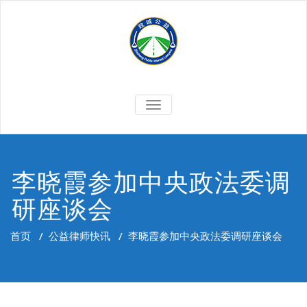
Skip
to
content
切
换
导
航
李晓霞参加中央政法委调
研座谈会
首页
/
公益律师快讯
/
李晓霞参加中央政法委调研座谈会