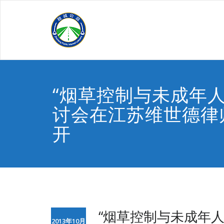
Skip
to
content
“烟草控制与未成年人
讨会在江苏维世德律
开
“烟草控制与未成年
2013年10月