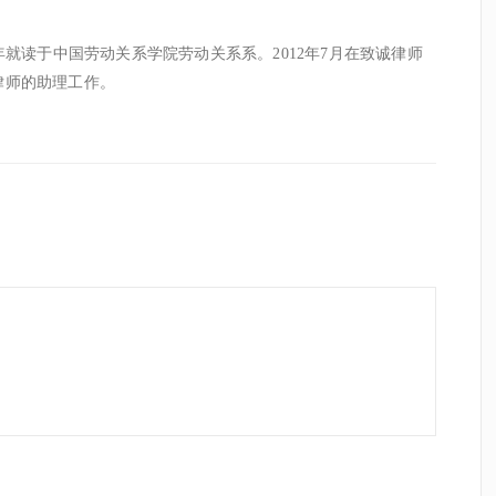
年就读于中国劳动关系学院劳动关系系。
2012
年
7
月在致诚律师
律师的助理工作。