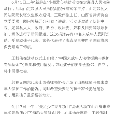
6月15日上午“新起点”小额爱心捐助活动在定襄县人民法院
举行，活动由定襄县人民法院副院长潘富荣主持，由定襄县人
民法院院长张永生致欢迎词。王毅伟副主任、山西省律师协会
党委委员、顾问郭福元分别做了讲话。活动还邀请了忻州中
院、定襄县人大、政府、政协、政法委、妇联及团委等领导参
加，媒体进行了新闻报道。这次捐赠共有10名未成年人受到资
助。受资助孩子代表、家长代表作了表态发言并向全国律协未
保委赠送了锦旗。
王毅伟在活动仪式上介绍了“中国未成年人法律援助与保护
专项基金”的筹集和使用情况，鼓励孩子们要学会坚强、自立，
将来回报社会。
郭福元同志代表山西省律师协会介绍了山西律师开展未成
年人保护工作的情况，同时希望受资助的孩子家长把这笔款
项，用到孩子最需要的地方。
6月17日上午，“失足少年助学项目”调研活动在山西省未成
年犯管教所(以下简称未管所)进行。在实地考察后，王毅伟副