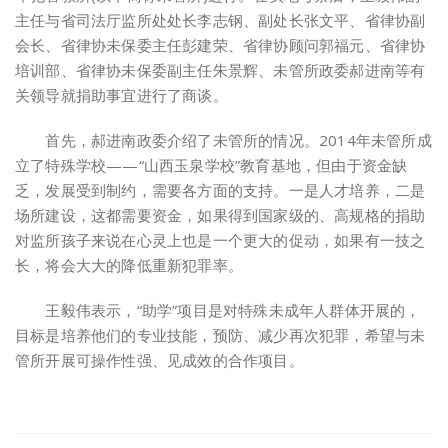
主任与省司法厅监所处处长李志钢、副处长张文平、省律协副
会长、省律协未保委主任彭建荣、省律协顾问郭福元、省律协
培训部、省律协未保委副主任朱景辉、未管所政委郝进南等有
关领导就捐助事宜进行了商谈。
首先，郝进南政委介绍了未管所的情况。2014年未管所成
立了特殊学校——“山西玉泉学校”教育基地，但由于资金缺
乏，发展受到制约，需要各方面的支持。一是人才培养，二是
场所建设，这都需要资金，如果得到国家级的、高规格的捐助
对监所孩子来说在心灵上也是一个更大的促动，如果有一技之
长，将会大大的降低重新犯罪率。
王毅伟表示，“助学”项目是对特殊未成年人群体开展的，
目标是培养他们的专业技能，预防、减少再次犯罪，希望与未
管所开展可操作性强、见成效的合作项目。