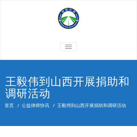
Skip
to
content
切
换
导
航
王毅伟到山西开展捐助和
调研活动
首页
/
公益律师快讯
/
王毅伟到山西开展捐助和调研活动