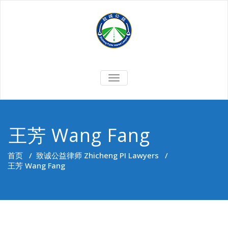
Skip
to
content
切
换
导
航
王芳 Wang Fang
首页
/
致诚公益律师 Zhicheng PI Lawyers
/
王芳 Wang Fang